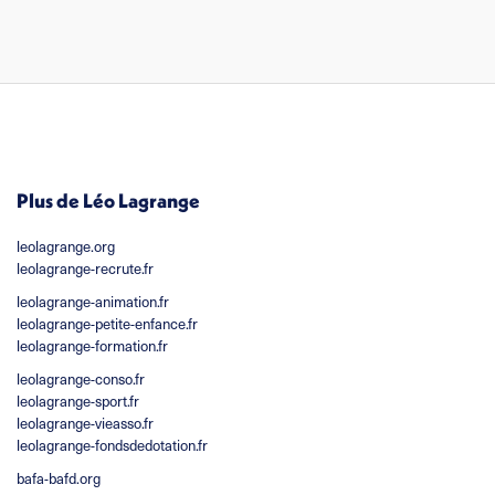
Plus de Léo Lagrange
leolagrange.org
leolagrange-recrute.fr
leolagrange-animation.fr
leolagrange-petite-enfance.fr
leolagrange-formation.fr
leolagrange-conso.fr
leolagrange-sport.fr
leolagrange-vieasso.fr
leolagrange-fondsdedotation.fr
bafa-bafd.org