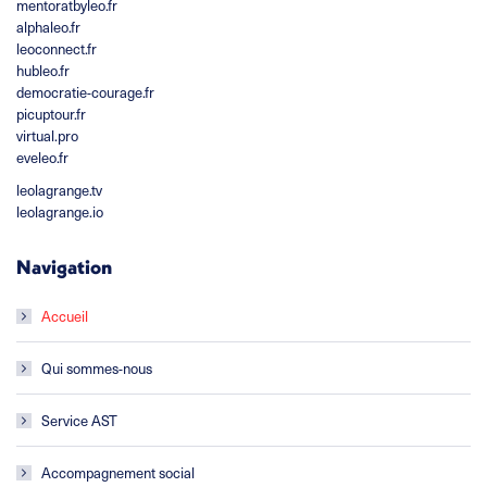
mentoratbyleo.fr
alphaleo.fr
leoconnect.fr
hubleo.fr
democratie-courage.fr
picuptour.fr
virtual.pro
eveleo.fr
leolagrange.tv
leolagrange.io
Navigation
Accueil
Qui sommes-nous
Service AST
Accompagnement social