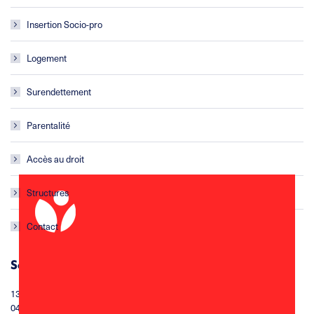
Insertion Socio-pro
Logement
Surendettement
Parentalité
Accès au droit
Structures
Contact
Service accompagnement social territorialisé
13, rue de l’égalité 34300 Agde
04 67 94 39 10